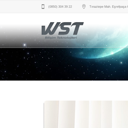
(0850) 304 39 22
Tınaztepe Mah. Eşrefpaşa 