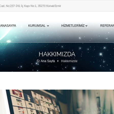
Cad. No:237-241 İç Kapı No:1, 35270 Konak/İzmir
‎
ANASAYFA
KURUMSAL
HİZMETLERİMİZ
REFERA
HAKKIMIZDA
Ana Sayfa
Hakkımızda