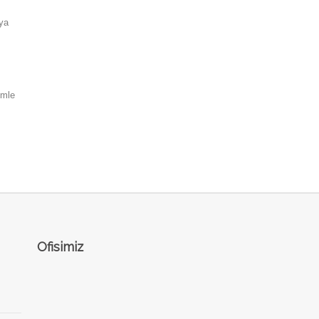
ya
imle
Ofisimiz